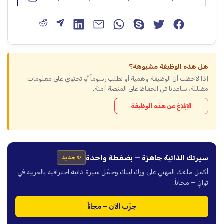
هل هذه الوظيفة مشبوهة؟
إذا لاحظت أن الوظيفة وهمية أو تطلب رسوماً أو تحتوي على معلومات
مضللة، ساعدنا في الحفاظ على المنصة آمنة.
الإبلاغ عن هذه الوظيفة
سيرتك الذاتية جاهزة — بضغطة واحدة
✨ جديد
أكمل ملفك المهني على ورك لينك وحمّل سيرة ذاتية احترافية بالعربية في
ثوانٍ — مجاناً.
جرّب الآن — مجاناً