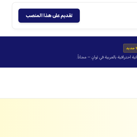
تقديم على هذا المنصب
 جديد
حترافية بالعربية في ثوانٍ — مجاناً.