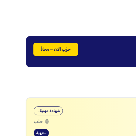
جرّب الآن — مجاناً
شهادة مهنية…
حلب
منتهية