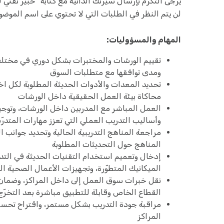
يرجى التكرم بإرسال سيرتك الذاتية مع كتابة "خبير تقني
لن يتم النظر في الطلبات التي لا تحتوي على اسم الموضو
المهام والمسؤوليات:
تقييم الورشات والمختبرات بشكل دوري في مختلف 
ومدى توافقها مع متطلبات السوق
تحديد المعدات والأدوات الحديثة المطلوبة لكل اخ
محاكاة بيئة العمل الحقيقية داخل الورشات
العمل المباشر مع المدربين داخل الورشات، وتوجي
وأساليب التدريب العملي التي تعزز مهارات المتدرّب
مراجعة المناهج التدريبية الحالية وتحديد جوانب ا
المناهج حول التحديثات المطلوبة
إدخال وتعميم استخدام التقنيات الحديثة في التدري
الميكانيك المتطوّرة، وتجهيزات الأعمال الصحية ال
نقل خبرات سوق العمل إلى داخل المراكز، وضمان أ
القطاع الخاص وقابلة للتطبيق مباشرة بعد التخرّج
مراقبة جودة التدريب بشكل مستمر، واقتراح تحسين
المراكز