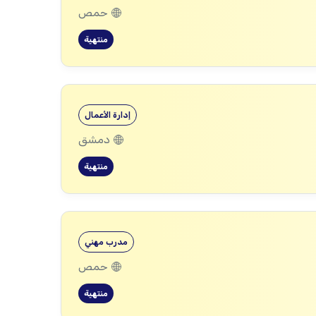
حمص
منتهية
إدارة الأعمال
دمشق
منتهية
مدرب مهني
حمص
منتهية