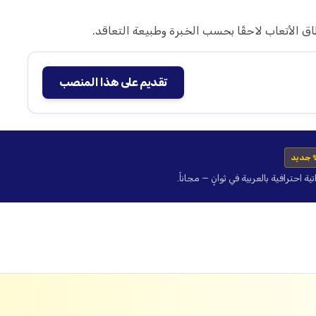
تقديم على هذا المنصب
 جديد
حترافية بالعربية في ثوانٍ — مجاناً.