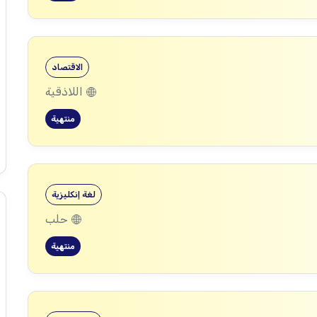
الاقتصاد
اللاذقية
منتهية
لغة إنكليزية
حلب
منتهية