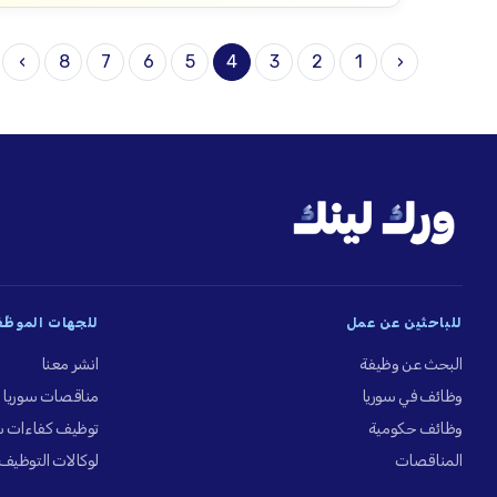
›
8
7
6
5
4
3
2
1
‹
للباحثين عن عمل
للجهات الموظِّ
البحث عن وظيفة
انشر معنا
وظائف في سوريا
مناقصات سوريا
وظائف حكومية
توظيف كفاءات س
المناقصات
لوكالات التوظيف