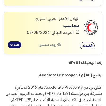
الهلال الأحمر العربي السوري
محاسب
الموعد النهائي: 08/08/2026
ريف دمشق
مفتوحة
الاقتصاد
رقم الوظيفة: AP/01
برنامج Accelerate Prosperity (AP)
أُطلق برنامج Accelerate Prosperity عام 2016 كمبادرة
مشتركة بين مؤسسة الآغا خان (AKF) وخدمات الترويج الصناعي
التابعة لصندوق الآغا خان للتنمية الاقتصادية (AKFED-IPS).
يهدف البرنامج إلى بناء مجتمع شامل ومزدهر قائم على ريادة