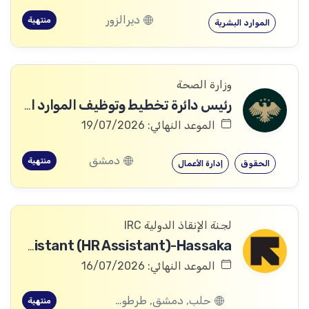
ديرالزور
منتهية
الموارد البشرية
وزارة الصحة
رئيس دائرة تخطيط وتوظيف الموارد البشرية
الموعد النهائي: 19/07/2026
دمشق
منتهية
الحقوق
إدارة الأعمال
لجنة الإنقاذ الدولية IRC
People & Culture Assistant (HR Assistant)-Hassaka
الموعد النهائي: 16/07/2026
حلب, دمشق, طرطوس, ريف دمشق, ديرالزور, درعا, السويداء, إدلب, القنيطرة, اللاذقية, الرقة, حمص, الحسكة, حماة
منتهية