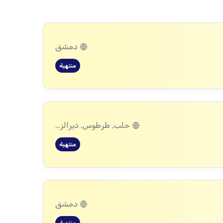
دمشق
منتهية
حلب, طرطوس, ديرالزور, إدلب, اللاذقية, الرقة, حمص, حماة
منتهية
دمشق