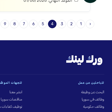
الموعد النهائي: 01/06/2026
9
8
7
6
5
4
3
2
1
‹
للباحثين عن عمل
للجهات الموظِّ
البحث عن وظيفة
انشر معنا
وظائف في سوريا
مناقصات سوريا
وظائف حكومية
توظيف كفاءات س