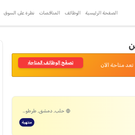
الصفحة الرئيسية
الوظائف
المناقصات
نظرة على السوق
ن
تصفّح الوظائف المتاحة
تعد متاحة الآن
حلب, دمشق, طرطوس, ريف دمشق, ديرالزور, درعا, السويداء, إدلب, القنيطرة, اللاذقية, الرقة, حمص, الحسكة, حماة
منتهية