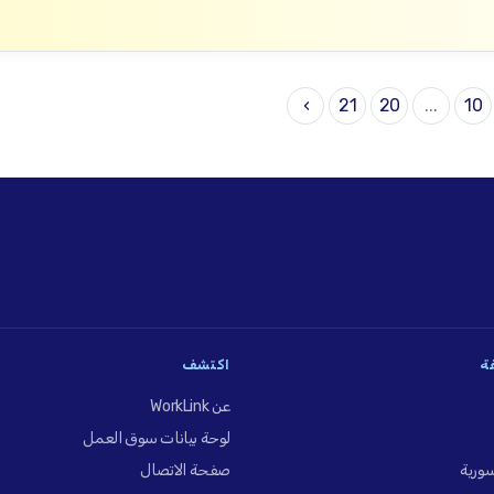
›
21
20
...
10
فة
اكتشف
عن WorkLink
لوحة بيانات سوق العمل
ورية
صفحة الاتصال