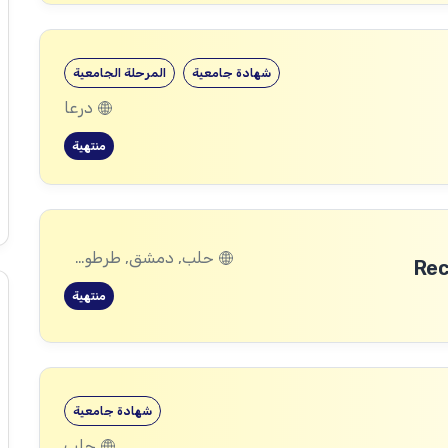
شهادة جامعية
المرحلة الجامعية
درعا
منتهية
حلب, دمشق, طرطوس, ريف دمشق, ديرالزور, درعا, السويداء, إدلب, القنيطرة, اللاذقية, الرقة, حمص, الحسكة, حماة
Rec
منتهية
شهادة جامعية
حلب