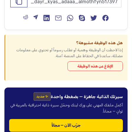
هل هذه الوظيفة مشبوهة؟
إذا لاحظت أن الوظيفة وهمية أو تطلب رسوماً أو تحتوي على معلومات
مضللة، ساعدنا في الحفاظ على المنصة آمنة.
الإبلاغ عن هذه الوظيفة
سيرتك الذاتية جاهزة — بضغطة واحدة
✨ جديد
أكمل ملفك المهني على ورك لينك وحمّل سيرة ذاتية احترافية بالعربية في
ثوانٍ — مجاناً.
جرّب الآن — مجاناً