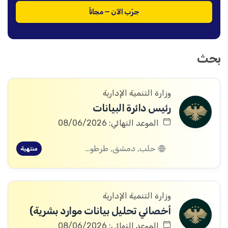
جرّب الآن — مجاناً
بحث
وزارة التنمية الإدارية
رئيس دائرة البيانات
الموعد النهائي: 08/06/2026
حلب, دمشق, طرطوس, ريف دمشق, ديرالزور, درعا, إدلب, القنيطرة, اللاذقية, الرقة, حمص, الحسكة, حماة
منتهية
وزارة التنمية الإدارية
أخصائي تحليل بيانات موارد بشرية)
الموعد النهائي: 08/06/2026